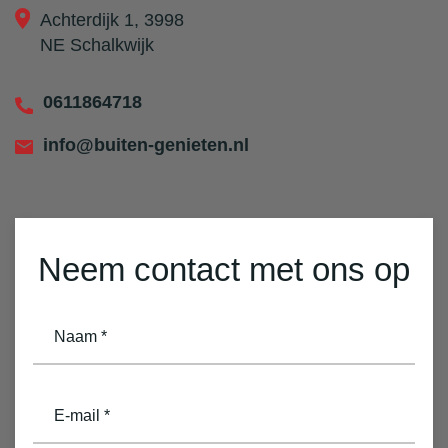
Achterdijk 1, 3998
NE Schalkwijk
0611864718
info@buiten-genieten.nl
Neem contact met ons op
naam
(Vereist)
email
(Vereist)