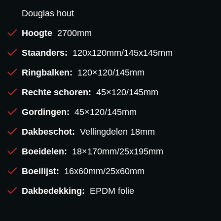
Douglas hout
Hoogte
2700mm
Staanders:
120x120mm/145x145mm
Ringbalken:
120×120/145mm
Rechte schoren:
45×120/145mm
Gordingen:
45×120/145mm
Dakbeschot:
Vellingdelen 18mm
Boeidelen:
18×170mm/25x195mm
Boeilijst:
16x60mm/25x60mm
Dakbedekking:
EPDM folie