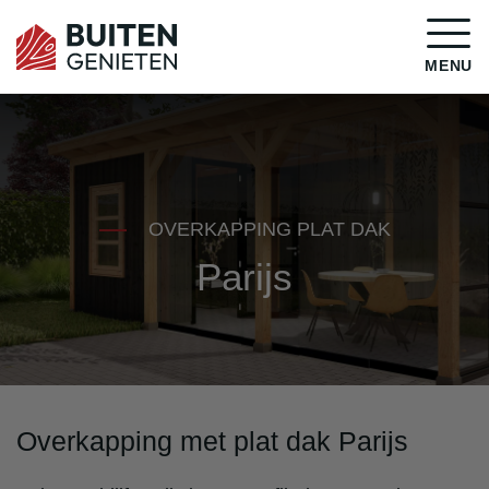
MENU
OVERKAPPING PLAT DAK
Parijs
Overkapping met plat dak Parijs