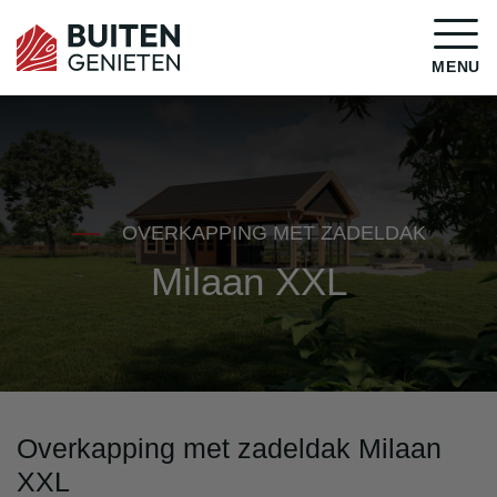
MENU
OVERKAPPING MET ZADELDAK
Milaan XXL
Overkapping met zadeldak Milaan
XXL