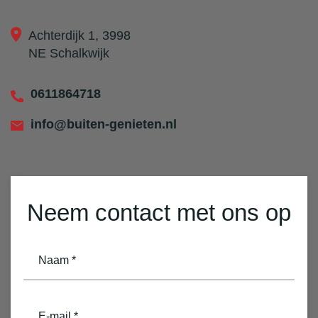
Achterdijk 1, 3998
NE Schalkwijk
0611864718
info@buiten-genieten.nl
Neem contact met ons op
naam
(Vereist)
email