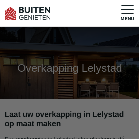
MENU
Overkapping Lelystad
Laat uw overkapping in Lelystad
op maat maken